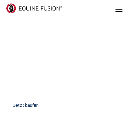
Active jogging shoe
The Active Jogging Shoe consist of the cone locking
mechanism and a heel design which enables the
unrestricted natural movement of the heels.
Empfohlen für:
• TRANSITION • TRAIL RIDING • JUMPING • HORSES
WITH NARROW GAIT • HOBBY/LEISURE • AND MANY
MORE
Jetzt kaufen
Händler finden
Finde deine Größe