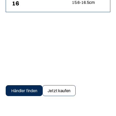
16
15.6
-
16.5
cm
Finden Sie einen Händler
oder kaufen Sie jetzt
Händler finden
Jetzt kaufen