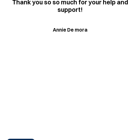
Thank you so so much for your help and
support!
Annie De mora
Finden Sie den
perfekten Partner für
Ihr Pferd
Steigern Sie die Leistung und das Wohlbefinden Ihres
Pferdes mit unseren innovativen Joggingschuhen.